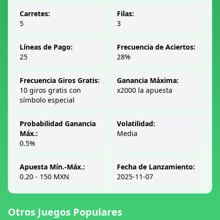
Carretes:
Filas:
5
3
Líneas de Pago:
Frecuencia de Aciertos:
25
28%
Frecuencia Giros Gratis:
Ganancia Máxima:
10 giros gratis con
x2000 la apuesta
símbolo especial
Probabilidad Ganancia
Volatilidad:
Máx.:
Media
0.5%
Apuesta Mín.-Máx.:
Fecha de Lanzamiento:
0.20 - 150 MXN
2025-11-07
Otros Juegos Populares